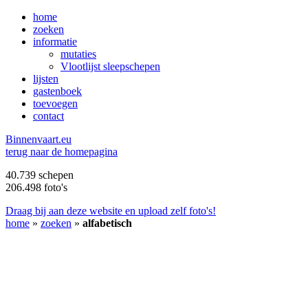
home
zoeken
informatie
mutaties
Vlootlijst sleepschepen
lijsten
gastenboek
toevoegen
contact
B
innenvaart.eu
terug naar de homepagina
40.739 schepen
206.498 foto's
Draag bij aan deze website en upload zelf foto's!
home
»
zoeken
»
alfabetisch