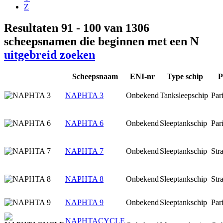
Z
Resultaten 91 - 100 van 1306
scheepsnamen die beginnen met een N
uitgebreid zoeken
Scheepsnaam
ENI-nr
Type schip
P
NAPHTA 3
Onbekend
Tanksleepschip
Par
NAPHTA 6
Onbekend
Sleeptankschip
Par
NAPHTA 7
Onbekend
Sleeptankschip
Str
NAPHTA 8
Onbekend
Sleeptankschip
Str
NAPHTA 9
Onbekend
Sleeptankschip
Par
NAPHTACYCLE