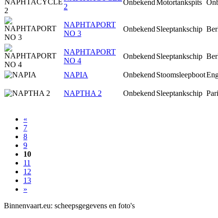
Onbekend
Motortankspits
On
2
NAPHTAPORT
Onbekend
Sleeptankschip
Ber
NO 3
NAPHTAPORT
Onbekend
Sleeptankschip
Ber
NO 4
NAPIA
Onbekend
Stoomsleepboot
Eng
NAPTHA 2
Onbekend
Sleeptankschip
Par
«
7
8
9
10
11
12
13
»
Binnenvaart.eu:
scheepsgegevens en foto's