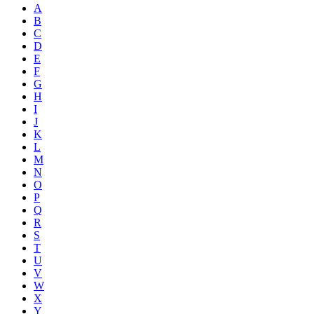
A
B
C
D
E
F
G
H
I
J
K
L
M
N
O
P
Q
R
S
T
U
V
W
X
Y