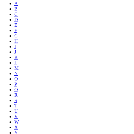
A
B
C
D
E
F
G
H
I
J
K
L
M
N
O
P
Q
R
S
T
U
V
W
X
Y