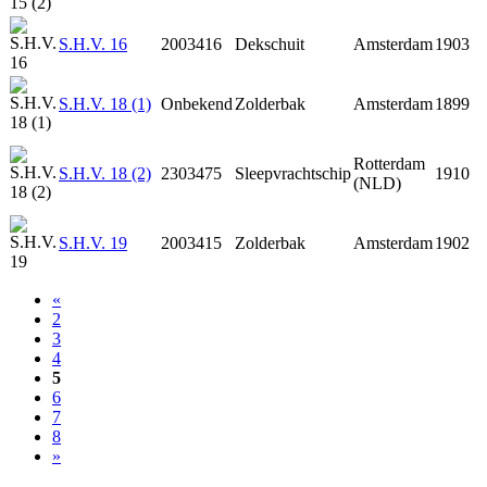
S.H.V. 16
2003416
Dekschuit
Amsterdam
1903
S.H.V. 18 (1)
Onbekend
Zolderbak
Amsterdam
1899
Rotterdam
S.H.V. 18 (2)
2303475
Sleepvrachtschip
1910
(NLD)
S.H.V. 19
2003415
Zolderbak
Amsterdam
1902
«
2
3
4
5
6
7
8
»