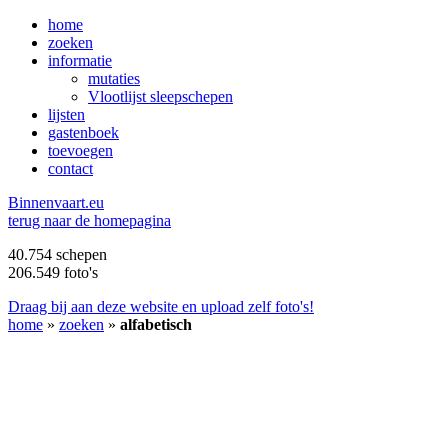
home
zoeken
informatie
mutaties
Vlootlijst sleepschepen
lijsten
gastenboek
toevoegen
contact
B
innenvaart.eu
terug naar de homepagina
40.754 schepen
206.549 foto's
Draag bij aan deze website en upload zelf foto's!
home
»
zoeken
»
alfabetisch