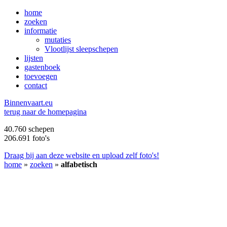
home
zoeken
informatie
mutaties
Vlootlijst sleepschepen
lijsten
gastenboek
toevoegen
contact
B
innenvaart.eu
terug naar de homepagina
40.760 schepen
206.691 foto's
Draag bij aan deze website en upload zelf foto's!
home
»
zoeken
»
alfabetisch