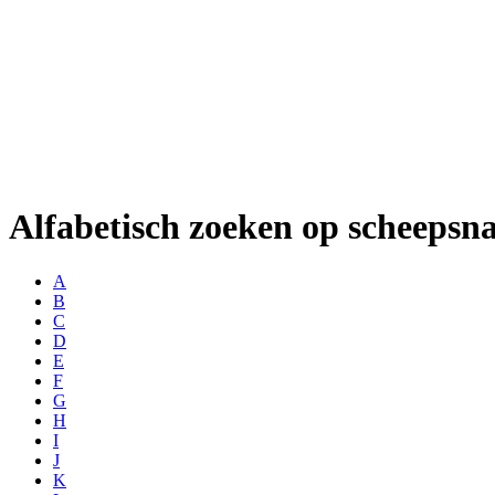
Alfabetisch zoeken op scheeps
A
B
C
D
E
F
G
H
I
J
K