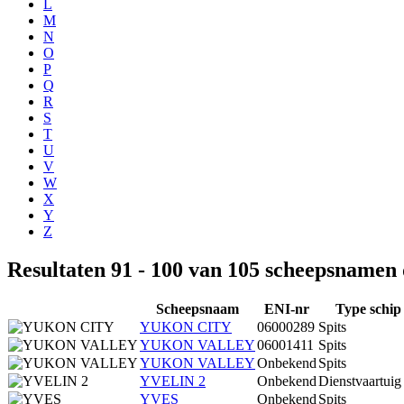
L
M
N
O
P
Q
R
S
T
U
V
W
X
Y
Z
Resultaten 91 - 100 van 105 scheepsnamen
Scheepsnaam
ENI-nr
Type schip
YUKON CITY
06000289
Spits
YUKON VALLEY
06001411
Spits
YUKON VALLEY
Onbekend
Spits
YVELIN 2
Onbekend
Dienstvaartuig
YVES
Onbekend
Spits