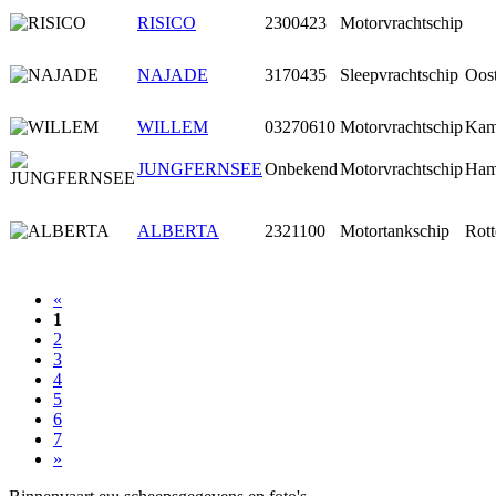
RISICO
2300423
Motorvrachtschip
NAJADE
3170435
Sleepvrachtschip
Oost
WILLEM
03270610
Motorvrachtschip
Kam
JUNGFERNSEE
Onbekend
Motorvrachtschip
Ham
ALBERTA
2321100
Motortankschip
Rot
«
1
2
3
4
5
6
7
»