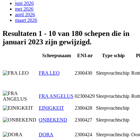
juni 2026
mei 2026
april 2026
maart 2026
Resultaten 1 - 10 van 180 schepen die in
januari 2023 zijn gewijzigd.
Scheepsnaam
ENI-nr
Type schip
P
FRA LEO
2300430
Sleepvrachtschip
Rot
FRA ANGELUS
02300429
Sleepvrachtschip
Rot
EINIGKEIT
2300428
Sleepvrachtschip
ONBEKEND
2300427
Sleepvrachtschip
DORA
2300424
Sleepvrachtschip
Oost