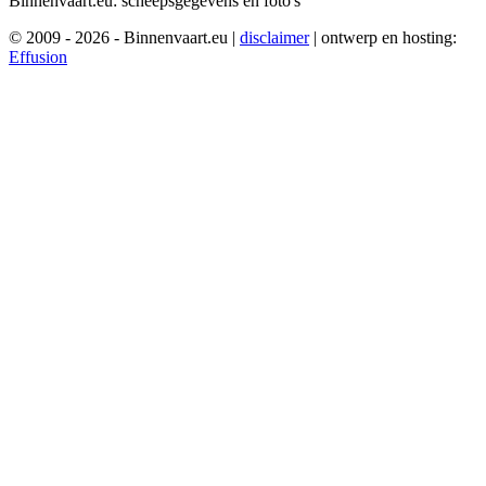
Binnenvaart.eu:
scheepsgegevens en foto's
© 2009 - 2026 - Binnenvaart.eu
|
disclaimer
|
ontwerp en hosting:
Effusion