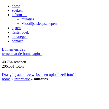
home
zoeken
informatie
mutaties
Vlootlijst sleepschepen
lijsten
gastenboek
toevoegen
contact
B
innenvaart.eu
terug naar de homepagina
40.754 schepen
206.551 foto's
Draag bij aan deze website en upload zelf foto's!
home
»
informatie
»
mutaties