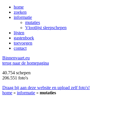
home
zoeken
informatie
mutaties
Vlootlijst sleepschepen
lijsten
gastenboek
toevoegen
contact
B
innenvaart.eu
terug naar de homepagina
40.754 schepen
206.551 foto's
Draag bij aan deze website en upload zelf foto's!
home
»
informatie
»
mutaties