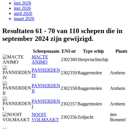
juni 2026
mei 2026
april 2026
maart 2026
Resultaten 61 - 70 van 110 schepen die in
september 2024 zijn gewijzigd.
Scheepsnaam
ENI-nr
Type schip
Plaats
MACTE
2302360
Sleepvrachtschip
ANIMO
PANNERDEN
2302359
Baggermolen
Arnhem
IV
PANNERDEN
2302358
Baggermolen
Arnhem
II
PANNERDEN
2302357
Baggermolen
Arnhem
I
NOOIT
den
2302356
Zeiljacht
VOLMAAKT
Bommel