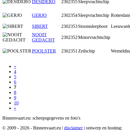
DESIDERO
2302355
Sleepvrachtschip
GERJO
2302354
Sleepvrachtschip
Rotterdam
SIBERT
2302353
Stoomsleepboot
Leeuward
NOOIT
2302352
Motorvrachtschip
GEDACHT
POOLSTER
2302351
Zeilschip
Wemeldin
«
4
5
6
7
8
9
10
»
Binnenvaart.eu:
scheepsgegevens en foto's
© 2009 - 2026 - Binnenvaart.eu
|
disclaimer
|
ontwerp en hosting: