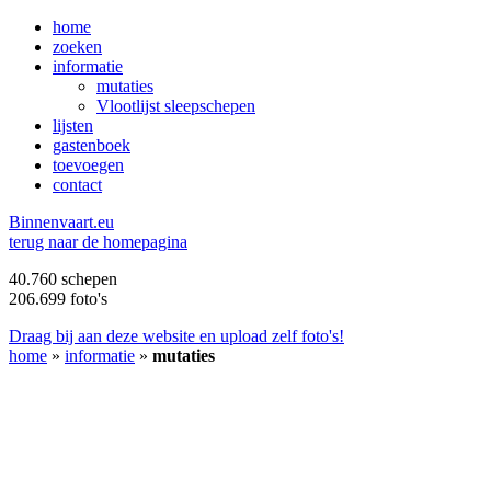
home
zoeken
informatie
mutaties
Vlootlijst sleepschepen
lijsten
gastenboek
toevoegen
contact
B
innenvaart.eu
terug naar de homepagina
40.760 schepen
206.699 foto's
Draag bij aan deze website en upload zelf foto's!
home
»
informatie
»
mutaties