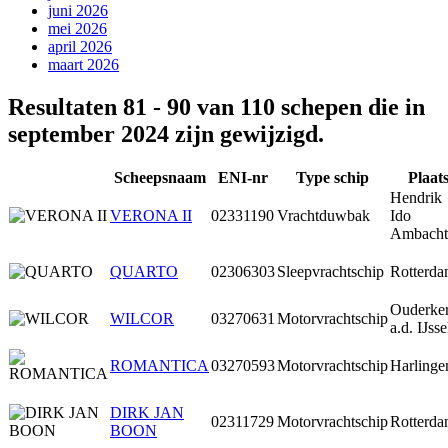
juni 2026
mei 2026
april 2026
maart 2026
Resultaten 81 - 90 van 110 schepen die in
september 2024 zijn gewijzigd.
Scheepsnaam
ENI-nr
Type schip
Plaat
Hendrik
VERONA II
02331190
Vrachtduwbak
Ido
Ambacht
QUARTO
02306303
Sleepvrachtschip
Rotterd
Ouderke
WILCOR
03270631
Motorvrachtschip
a.d. IJsse
ROMANTICA
03270593
Motorvrachtschip
Harlinge
DIRK JAN
02311729
Motorvrachtschip
Rotterd
BOON