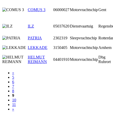
COMUS 3
06000027
Motorvrachtschip
Gent
ILZ
05037620
Dienstvaartuig
Regensb
PATRIA
2302319
Sleepvrachtschip
Rotterd
LEKKADE
3150405
Motorvrachtschip
Arnhem
HELMUT
Dbg
04401910
Motorvrachtschip
REIMANN
Ruhrort
«
5
6
7
8
9
10
11
»