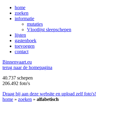
home
zoeken
informatie
mutaties
Vlootlijst sleepschepen
lijsten
gastenboek
toevoegen
contact
B
innenvaart.eu
terug naar de homepagina
40.737 schepen
206.492 foto's
Draag bij aan deze website en upload zelf foto's!
home
»
zoeken
»
alfabetisch