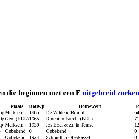
en die beginnen met een E
uitgebreid zoeke
Plaats
Bouwjr
Bouwwerf
T
hip
Merksem
1965
De Wilde in Burcht
6
hip
Gent (BEL)
1965
Burcht in Burcht (BEL)
7
ip
Merksem
1939
Jos Boel & Zn in Temse
1
p
Onbekend
0
Onbekend
0
p
Onbekend
1924
Schmidt in Oberkassel
0