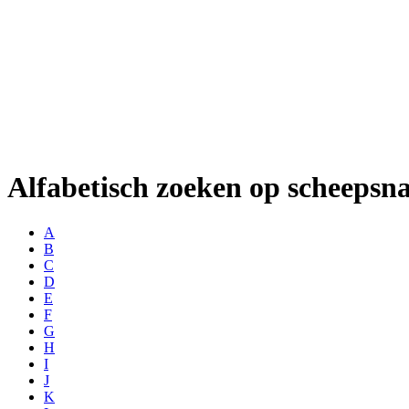
Alfabetisch zoeken op scheeps
A
B
C
D
E
F
G
H
I
J
K