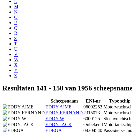
L
M
N
O
P
Q
R
S
T
U
V
W
X
Y
Z
Resultaten 141 - 150 van 1956 scheepsnam
Scheepsnaam
ENI-nr
Type schip
EDDY AIME
06002253
Motorvrachtsc
EDDY FERNAND
2315073
Motorvrachtsc
EDDY W
6000125
Sleepvrachtsch
EDDY-JACK
Onbekend
Motortankschi
EDEGA
04304540
Passagiersschi