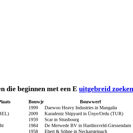
en die beginnen met een E
uitgebreid zoeke
Plaats
Bouwjr
Bouwwerf
1999
Daewoo Heavy Industries in Mangalia
(BEL)
2009
Karadeniz Shipyard in Ünye/Ordu (TUR)
1959
Scar in Strasbourg
ht
1984
De Merwede BV in Hardinxveld-Giessendam
1958
Ebert & Söhne in Neckarsteinach