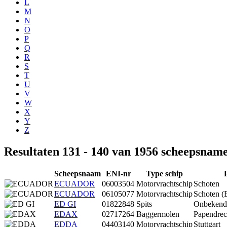
L
M
N
O
P
Q
R
S
T
U
V
W
X
Y
Z
Resultaten 131 - 140 van 1956 scheepsnam
Scheepsnaam
ENI-nr
Type schip
ECUADOR
06003504
Motorvrachtschip
Schoten
ECUADOR
06105077
Motorvrachtschip
Schoten 
ED GI
01822848
Spits
Onbekend
EDAX
02717264
Baggermolen
Papendrec
EDDA
04403140
Motorvrachtschip
Stuttgart