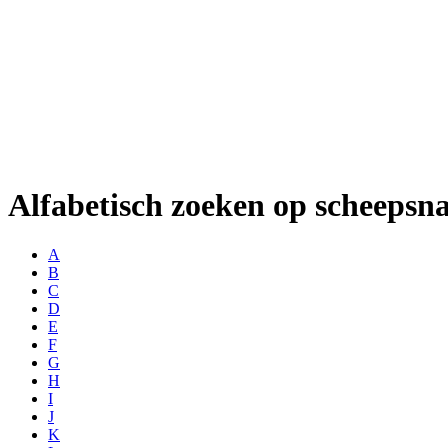
Alfabetisch zoeken op scheeps
A
B
C
D
E
F
G
H
I
J
K