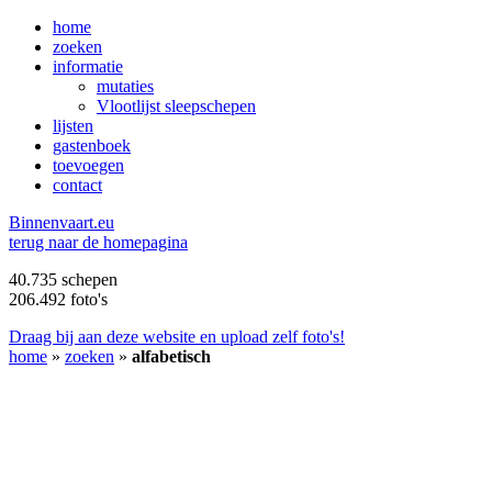
home
zoeken
informatie
mutaties
Vlootlijst sleepschepen
lijsten
gastenboek
toevoegen
contact
B
innenvaart.eu
terug naar de homepagina
40.735 schepen
206.492 foto's
Draag bij aan deze website en upload zelf foto's!
home
»
zoeken
»
alfabetisch