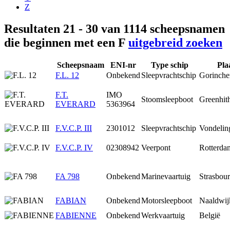
Z
Resultaten 21 - 30 van 1114 scheepsnamen
die beginnen met een F
uitgebreid zoeken
Scheepsnaam
ENI-nr
Type schip
Pla
F.L. 12
Onbekend
Sleepvrachtschip
Gorinch
F.T.
IMO
Stoomsleepboot
Greenhit
EVERARD
5363964
F.V.C.P. III
2301012
Sleepvrachtschip
Vondelin
F.V.C.P. IV
02308942
Veerpont
Rotterda
FA 798
Onbekend
Marinevaartuig
Strasbou
FABIAN
Onbekend
Motorsleepboot
Naaldwij
FABIENNE
Onbekend
Werkvaartuig
België