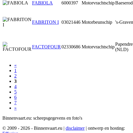
FABIOLA
6000397
Motorvrachtschip
Baeserod
FABRITON I
03021446
Motorbeunschip
's-Grave
Papendre
FACTOFOUR
02330686
Motorvrachtschip
(NLD)
«
1
2
3
4
5
6
7
»
Binnenvaart.eu:
scheepsgegevens en foto's
© 2009 - 2026 - Binnenvaart.eu
|
disclaimer
|
ontwerp en hosting: