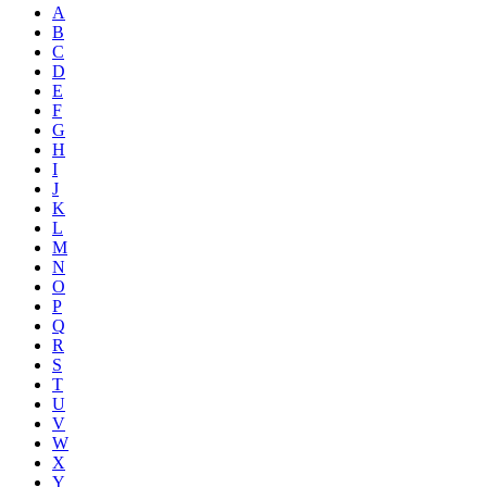
A
B
C
D
E
F
G
H
I
J
K
L
M
N
O
P
Q
R
S
T
U
V
W
X
Y