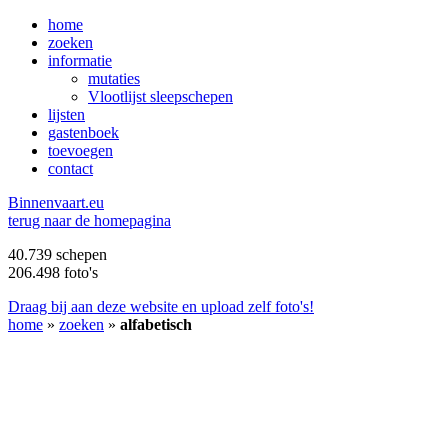
home
zoeken
informatie
mutaties
Vlootlijst sleepschepen
lijsten
gastenboek
toevoegen
contact
B
innenvaart.eu
terug naar de homepagina
40.739 schepen
206.498 foto's
Draag bij aan deze website en upload zelf foto's!
home
»
zoeken
»
alfabetisch