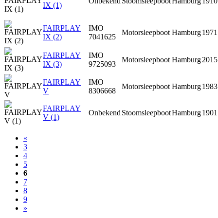
Onbekend
Stoomsleepboot
Hamburg
1910
IX (1)
FAIRPLAY
IMO
Motorsleepboot
Hamburg
1971
IX (2)
7041625
FAIRPLAY
IMO
Motorsleepboot
Hamburg
2015
IX (3)
9725093
FAIRPLAY
IMO
Motorsleepboot
Hamburg
1983
V
8306668
FAIRPLAY
Onbekend
Stoomsleepboot
Hamburg
1901
V (1)
«
3
4
5
6
7
8
9
»