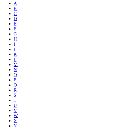
A
B
C
D
E
F
G
H
I
J
K
L
M
N
O
P
Q
R
S
T
U
V
W
X
Y