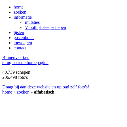
home
zoeken
informatie
mutaties
Vlootlijst sleepschepen
lijsten
gastenboek
toevoegen
contact
B
innenvaart.eu
terug naar de homepagina
40.739 schepen
206.498 foto's
Draag bij aan deze website en upload zelf foto's!
home
»
zoeken
»
alfabetisch