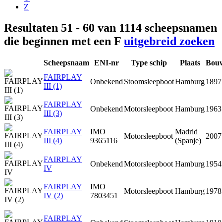
Z
Resultaten 51 - 60 van 1114 scheepsnamen
die beginnen met een F
uitgebreid zoeken
Scheepsnaam
ENI-nr
Type schip
Plaats
Bou
FAIRPLAY
Onbekend
Stoomsleepboot
Hamburg
1897
III (1)
FAIRPLAY
Onbekend
Motorsleepboot
Hamburg
1963
III (3)
FAIRPLAY
IMO
Madrid
Motorsleepboot
2007
III (4)
9365116
(Spanje)
FAIRPLAY
Onbekend
Motorsleepboot
Hamburg
1954
IV
FAIRPLAY
IMO
Motorsleepboot
Hamburg
1978
IV (2)
7803451
FAIRPLAY