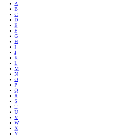
A
B
C
D
E
F
G
H
I
J
K
L
M
N
O
P
Q
R
S
T
U
V
W
X
Y