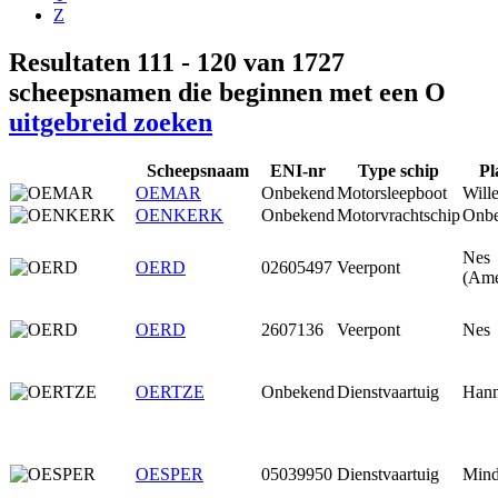
Z
Resultaten 111 - 120 van 1727
scheepsnamen die beginnen met een O
uitgebreid zoeken
Scheepsnaam
ENI-nr
Type schip
Pl
OEMAR
Onbekend
Motorsleepboot
Will
OENKERK
Onbekend
Motorvrachtschip
Onb
Nes
OERD
02605497
Veerpont
(Ame
OERD
2607136
Veerpont
Nes
OERTZE
Onbekend
Dienstvaartuig
Hann
OESPER
05039950
Dienstvaartuig
Min