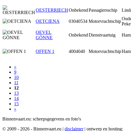
OESTERRIECH
Onbekend
Passagiersschip
Lind
Oud
OETCIENA
03040534
Motorvrachtschip
Peke
OEVEL
Onbekend
Dienstvaartuig
Ham
GÖNNE
OFFEN 1
4004040
Motorvrachtschip
Ham
«
9
10
11
12
13
14
15
»
Binnenvaart.eu:
scheepsgegevens en foto's
© 2009 - 2026 - Binnenvaart.eu
|
disclaimer
|
ontwerp en hosting: