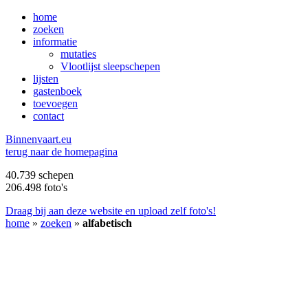
home
zoeken
informatie
mutaties
Vlootlijst sleepschepen
lijsten
gastenboek
toevoegen
contact
B
innenvaart.eu
terug naar de homepagina
40.739 schepen
206.498 foto's
Draag bij aan deze website en upload zelf foto's!
home
»
zoeken
»
alfabetisch