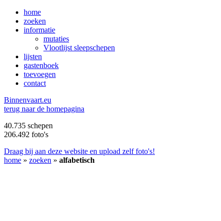
home
zoeken
informatie
mutaties
Vlootlijst sleepschepen
lijsten
gastenboek
toevoegen
contact
B
innenvaart.eu
terug naar de homepagina
40.735 schepen
206.492 foto's
Draag bij aan deze website en upload zelf foto's!
home
»
zoeken
»
alfabetisch