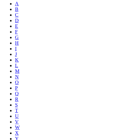
A
B
C
D
E
F
G
H
I
J
K
L
M
N
O
P
Q
R
S
T
U
V
W
X
Y