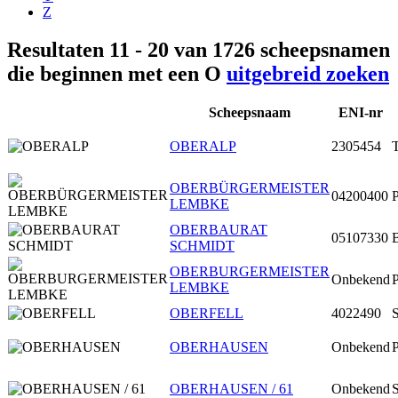
Z
Resultaten 11 - 20 van 1726 scheepsnamen
die beginnen met een O
uitgebreid zoeken
Scheepsnaam
ENI-nr
OBERALP
2305454
T
OBERBÜRGERMEISTER
04200400
P
LEMBKE
OBERBAURAT
05107330
SCHMIDT
OBERBURGERMEISTER
Onbekend
P
LEMBKE
OBERFELL
4022490
S
OBERHAUSEN
Onbekend
P
OBERHAUSEN / 61
Onbekend
S