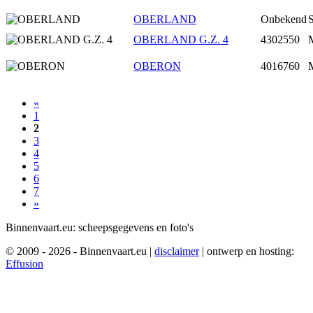
OBERLAND
Onbekend
S
OBERLAND G.Z. 4
4302550
M
OBERON
4016760
«
1
2
3
4
5
6
7
»
Binnenvaart.eu:
scheepsgegevens en foto's
© 2009 - 2026 - Binnenvaart.eu
|
disclaimer
|
ontwerp en hosting:
Effusion