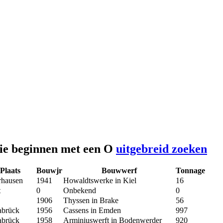
die beginnen met een O
uitgebreid zoeken
Plaats
Bouwjr
Bouwwerf
Tonnage
rhausen
1941
Howaldtswerke in Kiel
16
t
0
Onbekend
0
1906
Thyssen in Brake
56
abrück
1956
Cassens in Emden
997
abrück
1958
Arminiuswerft in Bodenwerder
920