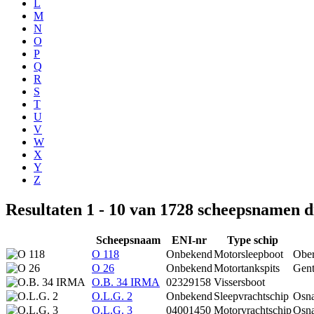
L
M
N
O
P
Q
R
S
T
U
V
W
X
Y
Z
Resultaten 1 - 10 van 1728 scheepsnamen 
Scheepsnaam
ENI-nr
Type schip
O 118
Onbekend
Motorsleepboot
Obe
O 26
Onbekend
Motortankspits
Gen
O.B. 34 IRMA
02329158
Vissersboot
O.L.G. 2
Onbekend
Sleepvrachtschip
Osn
O.L.G. 3
04001450
Motorvrachtschip
Osn