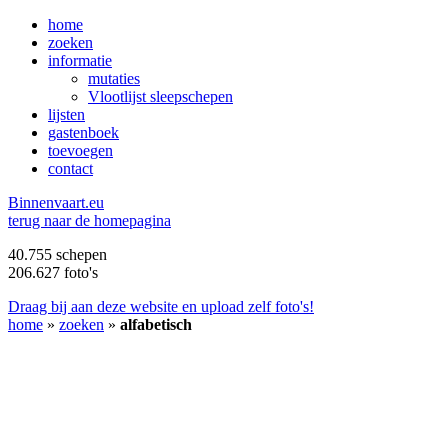
home
zoeken
informatie
mutaties
Vlootlijst sleepschepen
lijsten
gastenboek
toevoegen
contact
B
innenvaart.eu
terug naar de homepagina
40.755 schepen
206.627 foto's
Draag bij aan deze website en upload zelf foto's!
home
»
zoeken
»
alfabetisch