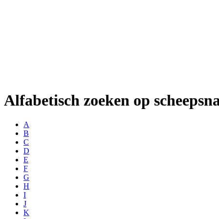
Alfabetisch zoeken op scheeps
A
B
C
D
E
F
G
H
I
J
K